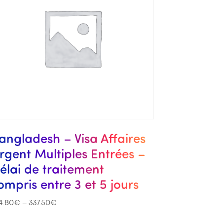
angladesh – Visa Affaires
rgent Multiples Entrées –
élai de traitement
ompris entre 3 et 5 jours
4.80
€
–
337.50
€