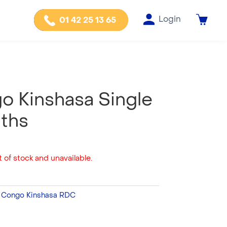
Login
01 42 25 13 65
o Kinshasa Single
nths
 of stock and unavailable.
:
Congo Kinshasa RDC