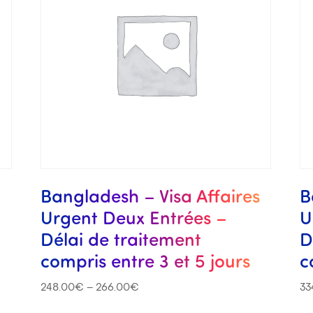
s
Bangladesh – Visa Affaires
B
Urgent Deux Entrées –
U
Délai de traitement
D
compris entre 3 et 5 jours
c
248.00
€
–
266.00
€
33