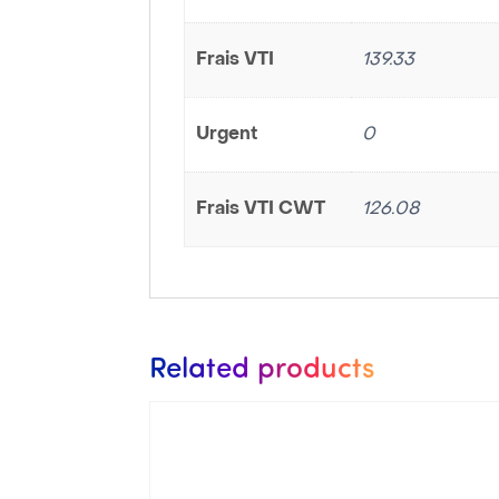
Frais VTI
139.33
Urgent
0
Frais VTI CWT
126.08
Related products