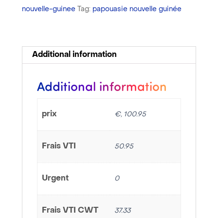
nouvelle-guinee
Tag:
papouasie nouvelle guinée
Tourism
30
days
quantity
Additional information
Additional information
prix
€, 100.95
Frais VTI
50.95
Urgent
0
Frais VTI CWT
37.33