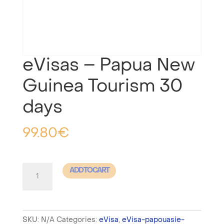
eVisas – Papua New
Guinea Tourism 30
days
99.80
€
eVisas
ADD TO CART
-
Papua
New
SKU:
N/A
Categories:
eVisa
,
eVisa-papouasie-
Guinea