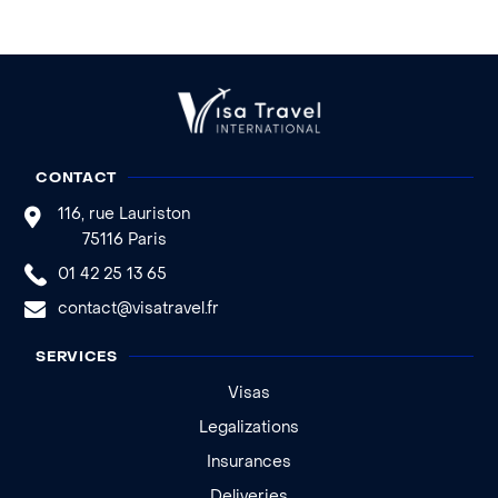
CONTACT
116, rue Lauriston
75116 Paris
01 42 25 13 65
contact@visatravel.fr
SERVICES
Visas
Legalizations
Insurances
Deliveries