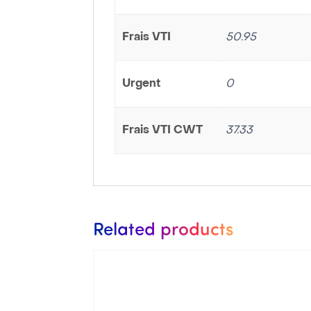
Frais VTI
50.95
Urgent
0
Frais VTI CWT
37.33
Related products