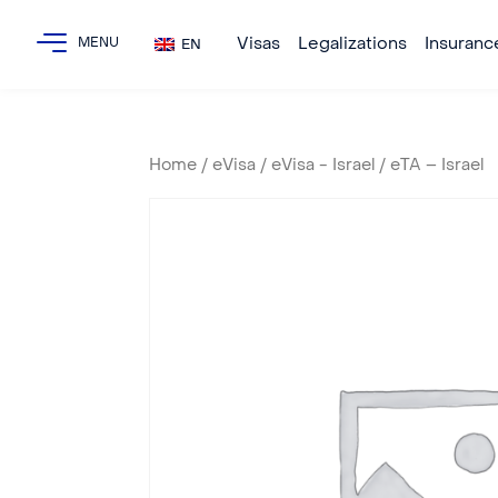
Visas
Legalizations
Insuranc
EN
Home
/
eVisa
/
eVisa - Israel
/ eTA – Israel