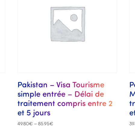
Pakistan – Visa Tourisme
P
simple entrée – Délai de
M
traitement compris entre 2
t
et 5 jours
e
49.80
€
–
85.95
€
39