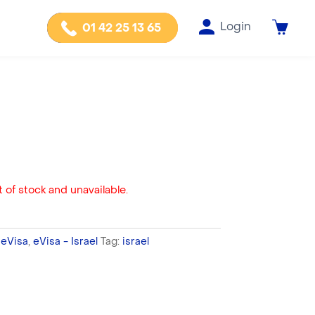
Login
01 42 25 13 65
 of stock and unavailable.
,
eVisa
,
eVisa - Israel
Tag:
israel