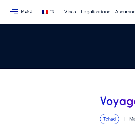
Visas
Légalisations
Assuran
FR
Voyag
|
Ma
Tchad