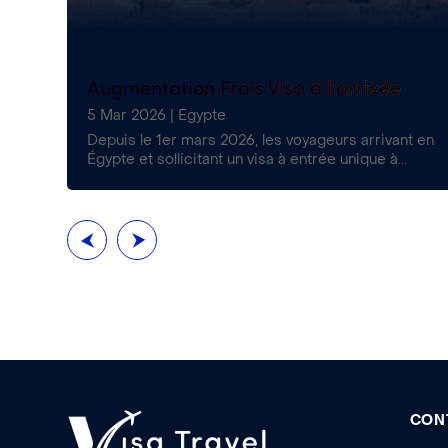
s
Augmentation Frais Visa à l’arrivée
5 Mar 2026
|
Egypte
€
Depuis le 1er mars 2026, les voyageurs arrivant en
..
Égypte et sollicitant un visa à entrée unique à...
CON