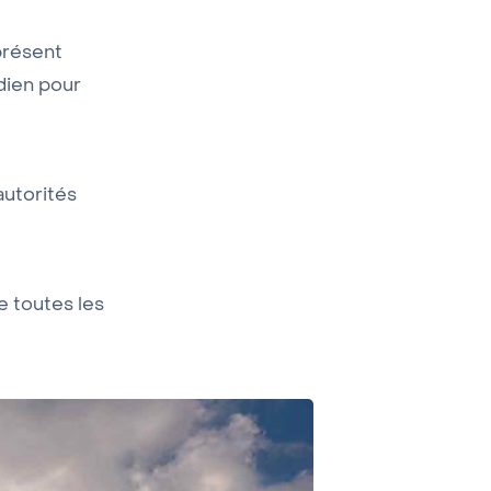
 présent
dien pour
utorités
e toutes les