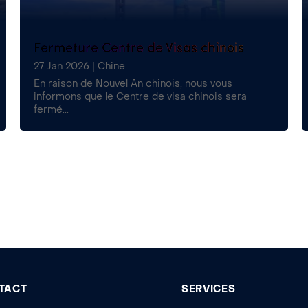
Fermeture Centre de Visas chinois
27 Jan 2026
|
Chine
En raison de Nouvel An chinois, nous vous
informons que le Centre de visa chinois sera
fermé...
TACT
SERVICES