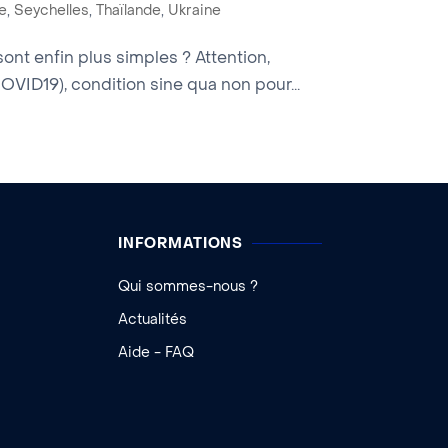
e
,
Seychelles
,
Thaïlande
,
Ukraine
sont enfin plus simples ? Attention,
ID19), condition sine qua non pour...
INFORMATIONS
Qui sommes-nous ?
Actualités
Aide - FAQ