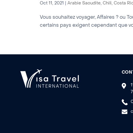
Oct 11, 2021
|
Arabie Saoudite
,
Chili
,
Costa Ri
Vous souhaitez voyager, Affaires ? ou To
certains pays exigent cependant que vo
CON
1
7
0
c