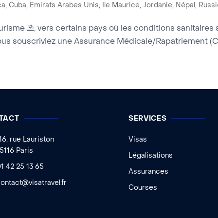
ca
,
Cuba
,
Emirats Arabes Unis
,
Ile Maurice
,
Jordanie
,
Népal
,
Russi
urisme ⛱, vers certains pays où les conditions sanitaires 
us souscriviez une Assurance Médicale/Rapatriement (COV
TACT
SERVICES
16, rue Lauriston
Visas
5116 Paris
Légalisations
1 42 25 13 65
Assurances
ontact@visatravel.fr
Courses