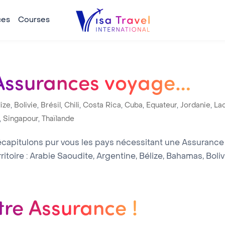
ces
Courses
s Assurances voyage…
lize
,
Bolivie
,
Brésil
,
Chili
,
Costa Rica
,
Cuba
,
Equateur
,
Jordanie
,
La
,
Singapour
,
Thaïlande
apitulons pur vous les pays nécessitant une Assurance (s
ritoire : Arabie Saoudite, Argentine, Bélize, Bahamas, Bolivie,
tre Assurance !