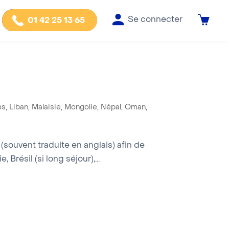
Se connecter
01 42 25 13 65
os
,
Liban
,
Malaisie
,
Mongolie
,
Népal
,
Oman
,
ouvent traduite en anglais) afin de
 Brésil (si long séjour),...