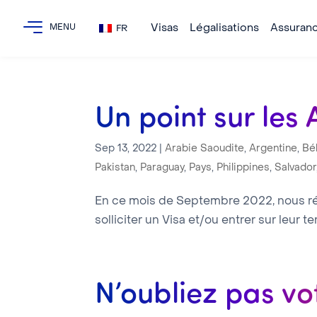
Visas
Légalisations
Assuran
FR
Un point sur le
Sep 13, 2022
|
Arabie Saoudite
,
Argentine
,
Bé
Pakistan
,
Paraguay
,
Pays
,
Philippines
,
Salvador
En ce mois de Septembre 2022, nous réc
solliciter un Visa et/ou entrer sur leur ter
N’oubliez pas vo