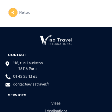
Retour
CONTACT
116, rue Lauriston
75116 Paris
01 42 25 13 65
contact@visatravel.fr
SERVICES
Visas
Légalisations