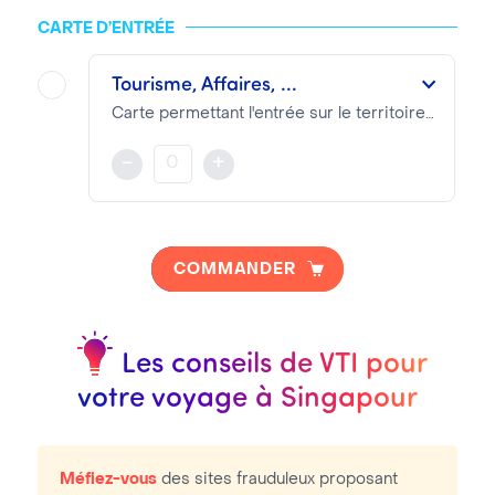
CARTE D’ENTRÉE
Tourisme, Affaires, ...
Carte permettant l'entrée sur le territoire Singapourien
Nous communiquer scan billet d'avion A/R et passeport - A solliciter 3 jours maximum avant le départ prévu
-
+
NOTA BENE
Les Frais Visa se décomposent en :
COMMANDER
Frais Prestation VTI :
50.95€
Frais Consulaires :
0.00€
Les conseils de VTI pour
votre voyage à Singapour
Méfiez-vous
des sites frauduleux proposant