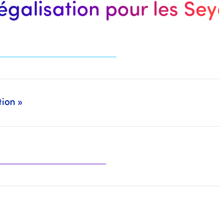
légalisation pour les Sey
tion »
deux Packs séparément (Légalisation : CCI Paris, MEAE, Cour d’Appel, … + Traduction/CCFA : Traducteurs Assermentés, CC Franco-Arabe, …).
 organismes mentionnés plus haut.
traduire ainsi que la traduction à effectuer.
 il sera alors nécessaire d'
effectuer le compléme