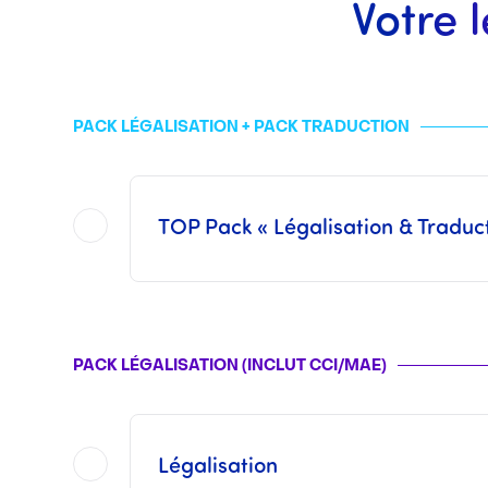
Votre 
PACK LÉGALISATION + PACK TRADUCTION
TOP Pack « Légalisation & Traduc
Sont inclus dans ce
TOP Pack
l'ensemble des opérations proposées dans chacun des 
Ce pack n’inclut pas les Frais Consulaires ni les Frais des
Les tarifs d’une traduction assermentée varient suivant le volume du document à 
PACK LÉGALISATION (INCLUT CCI/MAE)
Une fois les opérations réalisées par nos soins,
Légalisation