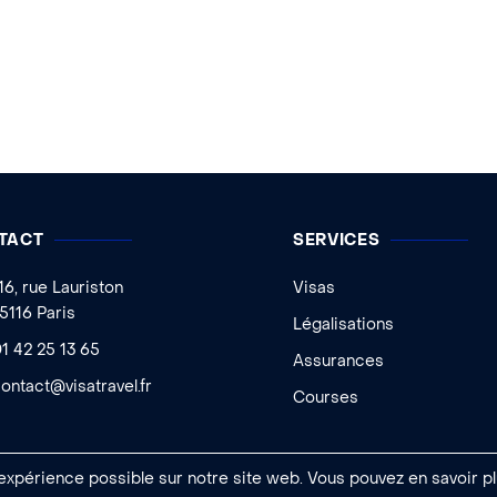
TACT
SERVICES
16, rue Lauriston
Visas
5116 Paris
Légalisations
1 42 25 13 65
Assurances
ontact@visatravel.fr
Courses
 expérience possible sur notre site web. Vous pouvez en savoir pl
 Ageelity
|
Mentions légales
|
Conditions générales de vente
|
Gestion des