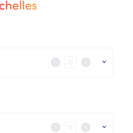
chelles
-
+
nt au règlement
déjà fait soit par Carte Bancaire, Virem
-
+