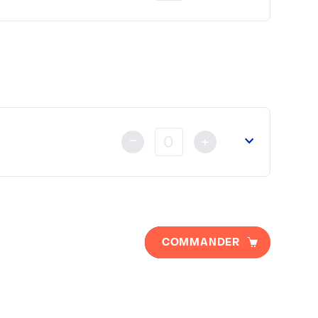
u
Ministère des Affaires Etrangères
ou de la
Cour d’Appel
nt au règlement
déjà fait soit par Carte Bancaire, Vireme
-
+
a
Chambre de Commerce Franco Arabe
(si nécessaire).
COMMANDER
 au règlement
déjà fait soit par Carte Bancaire, Viremen