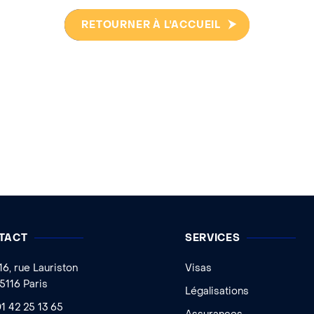
RETOURNER À L'ACCUEIL
TACT
SERVICES
16, rue Lauriston
Visas
5116 Paris
Légalisations
1 42 25 13 65