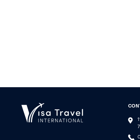
CON
1
7
0