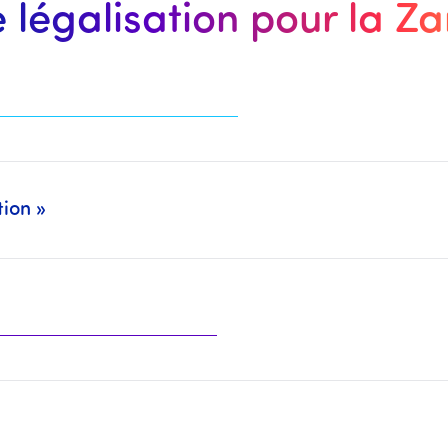
e légalisation pour la Z
tion »
deux Packs séparément (Légalisation : CCI Paris, MEAE, Cour d’Appel, … + Traduction/CCFA : Traducteurs Assermentés, CC Franco-Arabe, …).
 organismes mentionnés plus haut.
traduire ainsi que la traduction à effectuer.
 il sera alors nécessaire d'
effectuer le compléme