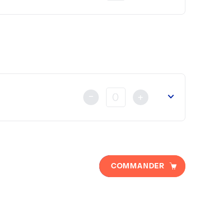
u
Ministère des Affaires Etrangères
ou de la
Cour d’Appel
nt au règlement
déjà fait soit par Carte Bancaire, Vireme
-
+
a
Chambre de Commerce Franco Arabe
(si nécessaire).
COMMANDER
 au règlement
déjà fait soit par Carte Bancaire, Viremen