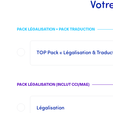
Votr
PACK LÉGALISATION + PACK TRADUCTION
TOP Pack « Légalisation & Traduc
Sont inclus dans ce
TOP Pack
l'ensemble des opérations proposées dans chacun des 
Ce pack n’inclut pas les Frais Consulaires ni les Frais des
Les tarifs d’une traduction assermentée varient suivant le volume du document à 
PACK LÉGALISATION (INCLUT CCI/MAE)
Une fois les opérations réalisées par nos soins,
Légalisation