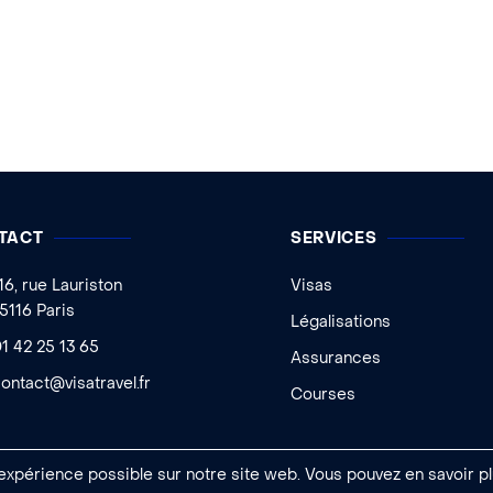
TACT
SERVICES
16, rue Lauriston
Visas
5116 Paris
Légalisations
1 42 25 13 65
Assurances
ontact@visatravel.fr
Courses
 expérience possible sur notre site web. Vous pouvez en savoir pl
 Ageelity
|
Mentions légales
|
Conditions générales de vente
|
Gestion des