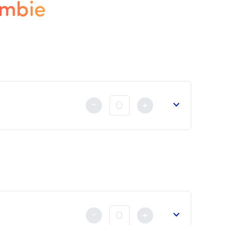
ambie
-
+
nt au règlement
déjà fait soit par Carte Bancaire, Virem
-
+