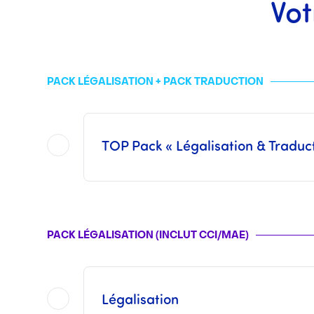
Vot
PACK LÉGALISATION + PACK TRADUCTION
TOP Pack « Légalisation & Traduc
Sont inclus dans ce
TOP Pack
l'ensemble des opérations proposées dans chacun des 
Ce pack n’inclut pas les Frais Consulaires ni les Frais des
Les tarifs d’une traduction assermentée varient suivant le volume du document à 
PACK LÉGALISATION (INCLUT CCI/MAE)
Une fois les opérations réalisées par nos soins,
Légalisation