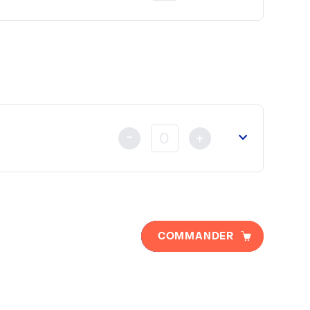
u
Ministère des Affaires Etrangères
ou de la
Cour d’Appel
nt au règlement
déjà fait soit par Carte Bancaire, Vireme
-
+
a
Chambre de Commerce Franco Arabe
(si nécessaire).
COMMANDER
 au règlement
déjà fait soit par Carte Bancaire, Viremen