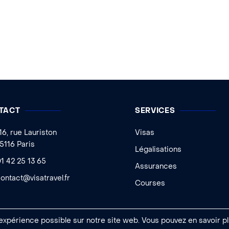
TACT
SERVICES
16, rue Lauriston
Visas
5116 Paris
Légalisations
1 42 25 13 65
Assurances
ontact@visatravel.fr
Courses
 expérience possible sur notre site web. Vous pouvez en savoir pl
 Ageelity
|
Mentions légales
|
Conditions générales de vente
|
Gestion des