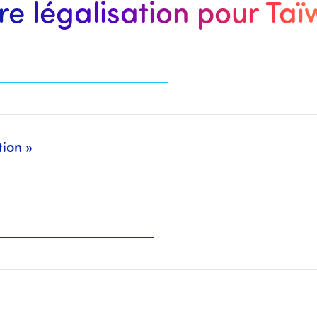
re légalisation pour Ta
tion »
deux Packs séparément (Légalisation : CCI Paris, MEAE, Cour d’Appel, … + Traduction/CCFA : Traducteurs Assermentés, CC Franco-Arabe, …).
 organismes mentionnés plus haut.
traduire ainsi que la traduction à effectuer.
 il sera alors nécessaire d'
effectuer le compléme