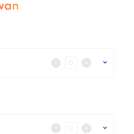
ïwan
-
+
nt au règlement
déjà fait soit par Carte Bancaire, Virem
-
+