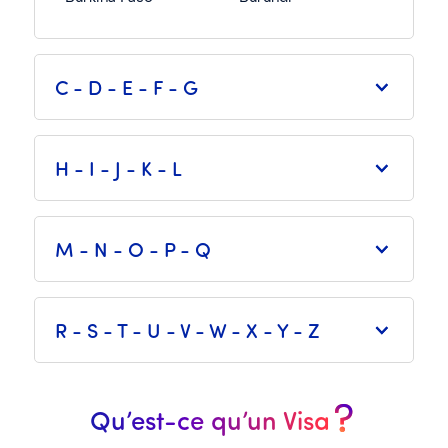
C - D - E - F - G
H - I - J - K - L
M - N - O - P - Q
R - S - T - U - V - W - X - Y - Z
Qu’est-ce qu’un Visa