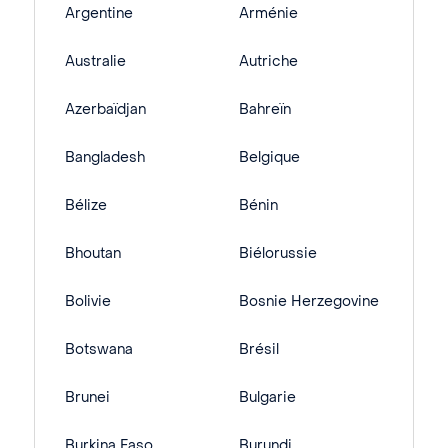
Argentine
Arménie
Australie
Autriche
Azerbaïdjan
Bahreïn
Bangladesh
Belgique
Bélize
Bénin
Bhoutan
Biélorussie
Bolivie
Bosnie Herzegovine
Botswana
Brésil
Brunei
Bulgarie
Burkina Faso
Burundi