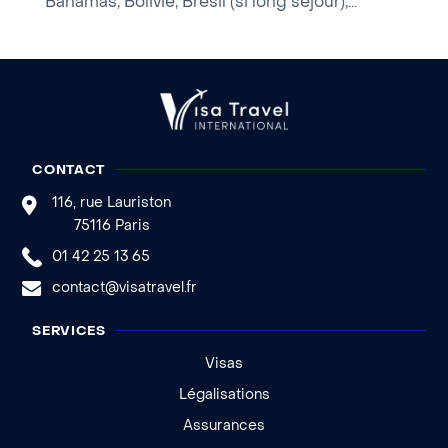
Bahamas, Bolivie, Brésil (si long séjour),...
CONTACT
116, rue Lauriston
75116 Paris
01 42 25 13 65
contact@visatravel.fr
SERVICES
Visas
Légalisations
Assurances