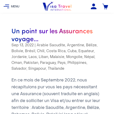
Un point sur les Assurances
voyage…
Sep 13, 2022
|
Arabie Saoudite
,
Argentine
,
Bélize
,
Bolivie
,
Brésil
,
Chili
,
Costa Rica
,
Cuba
,
Equateur
,
Jordanie
,
Laos
,
Liban
,
Malaisie
,
Mongolie
,
Népal
,
Oman
,
Pakistan
,
Paraguay
,
Pays
,
Philippines
,
Salvador
,
Singapour
,
Thaïlande
En ce mois de Septembre 2022, nous
récapitulons pur vous les pays nécessitant
une Assurance (souvent traduite en anglais)
afin de solliciter un Visa et/ou entrer sur leur
territoire : Arabie Saoudite, Argentine, Bélize,