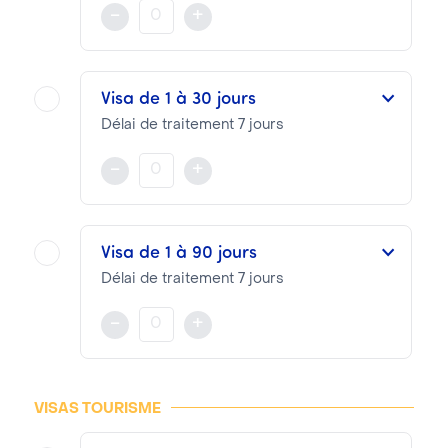
Ce Visa multiples entrées est valable jusqu'à 15 jours à compter de sa date d'émission
-
+
NOTA BENE
Les Frais Visa se décomposent en :
Visa de 1 à 30 jours
Frais Prestation VTI :
66.40€
Délai de traitement 7 jours
Frais Consulaires :
30.00€
Ce Visa multiples entrées est valable jusqu'à 30 jours à compter de sa date d'émission
-
+
NOTA BENE
Les Frais Visa se décomposent en :
Visa de 1 à 90 jours
Frais Prestation VTI :
66.40€
Délai de traitement 7 jours
Frais Consulaires :
50.00€
Ce Visa multiples entrées est valable jusqu'à 90 jours à compter de sa date d'émission
-
+
NOTA BENE
Les Frais Visa se décomposent en :
VISAS TOURISME
Frais Prestation VTI :
66.40€