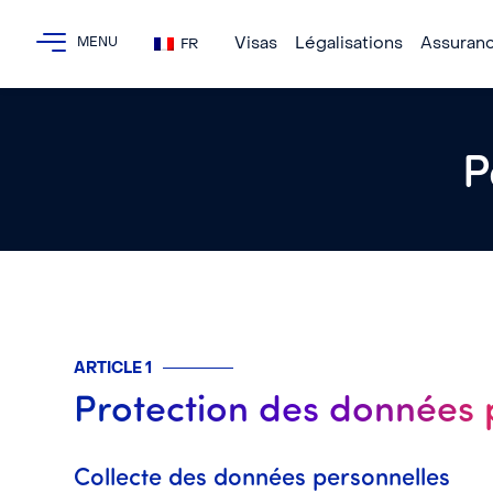
Visas
Légalisations
Assuran
FR
P
ARTICLE 1
Protection des données 
Collecte des données personnelles