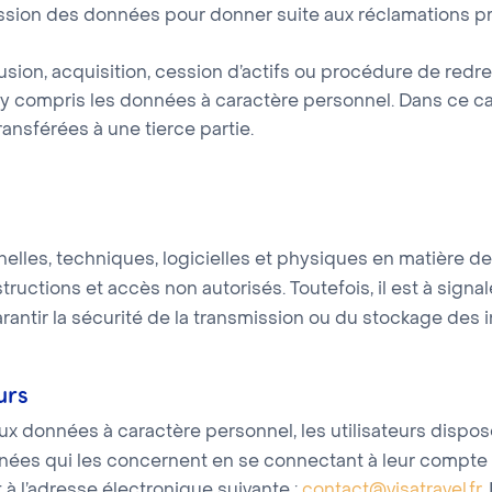
ansmission des données pour donner suite aux réclamations 
usion, acquisition, cession d’actifs ou procédure de redr
 y compris les données à caractère personnel. Dans ce cas
ansférées à une tierce partie.
lles, techniques, logicielles et physiques en matière d
ructions et accès non autorisés. Toutefois, il est à signa
antir la sécurité de la transmission ou du stockage des i
urs
ux données à caractère personnel, les utilisateurs dispose
nnées qui les concernent en se connectant à leur compte
 à l’adresse électronique suivante :
contact@visatravel.fr
.