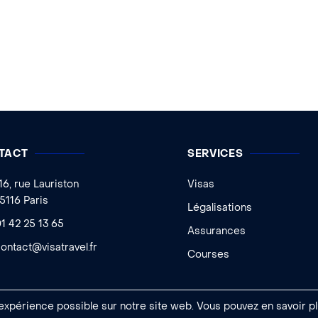
TACT
SERVICES
16, rue Lauriston
Visas
5116 Paris
Légalisations
1 42 25 13 65
Assurances
ontact@visatravel.fr
Courses
 expérience possible sur notre site web. Vous pouvez en savoir pl
 Ageelity
|
Mentions légales
|
Conditions générales de vente
|
Gestion des