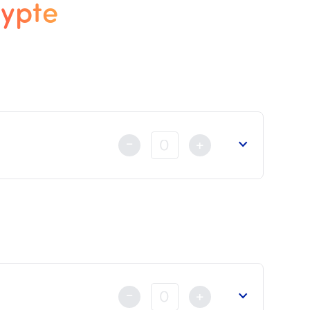
gypte
-
+
nt au règlement
déjà fait soit par Carte Bancaire, Virem
-
+