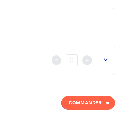
u
Ministère des Affaires Etrangères
ou de la
Cour d’Appel
nt au règlement
déjà fait soit par Carte Bancaire, Vireme
-
+
a
Chambre de Commerce Franco Arabe
(si nécessaire).
COMMANDER
 au règlement
déjà fait soit par Carte Bancaire, Viremen