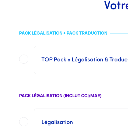
Votr
PACK LÉGALISATION + PACK TRADUCTION
TOP Pack « Légalisation & Traduc
Sont inclus dans ce
TOP Pack
l'ensemble des opérations proposées dans chacun des 
Ce pack n’inclut pas les Frais Consulaires ni les Frais des
Les tarifs d’une traduction assermentée varient suivant le volume du document à 
PACK LÉGALISATION (INCLUT CCI/MAE)
Une fois les opérations réalisées par nos soins,
Légalisation