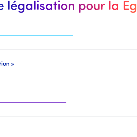
e légalisation pour la É
tion »
deux Packs séparément (Légalisation : CCI Paris, MEAE, Cour d’Appel, … + Traduction/CCFA : Traducteurs Assermentés, CC Franco-Arabe, …).
 organismes mentionnés plus haut.
traduire ainsi que la traduction à effectuer.
 il sera alors nécessaire d'
effectuer le compléme