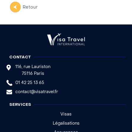
Retour
CONTACT
116, rue Lauriston
75116 Paris
01 42 25 13 65
contact@visatravel.fr
SERVICES
Visas
Légalisations