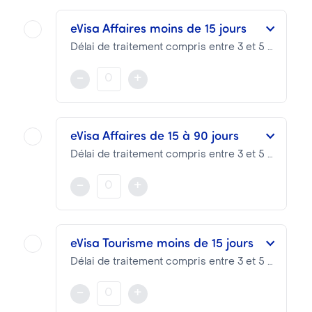
eVisa Affaires moins de 15 jours
Délai de traitement compris entre 3 et 5 jours
Le eVisa est valable selon les dates du séjour
-
+
NOTA BENE
Les Frais Visa se décomposent en :
eVisa Affaires de 15 à 90 jours
Frais Prestation VTI :
73.04€
Délai de traitement compris entre 3 et 5 jours
Frais Consulaires :
23.00€
Le eVisa est valable selon les dates du séjour
-
+
NOTA BENE
Les Frais Visa se décomposent en :
eVisa Tourisme moins de 15 jours
Frais Prestation VTI :
73.04€
Délai de traitement compris entre 3 et 5 jours
Frais Consulaires :
23.00€
Le eVisa est valable selon les dates du séjour
-
+