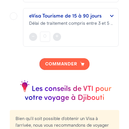
NOTA BENE
Les Frais Visa se décomposent en :
eVisa Tourisme de 15 à 90 jours
Frais Prestation VTI :
73.04€
Délai de traitement compris entre 3 et 5 jours
Frais Consulaires :
23.00€
Le eVisa est valable selon les dates du séjour
-
+
NOTA BENE
Les Frais Visa se décomposent en :
COMMANDER
Frais Prestation VTI :
73.04€
Frais Consulaires :
23.00€
Les conseils de VTI pour
votre voyage à Djibouti
Bien qu’il soit possible d’obtenir un Visa à
l’arrivée, nous vous recommandons de voyager