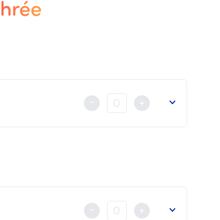
thrée
-
+
nt au règlement
déjà fait soit par Carte Bancaire, Virem
-
+