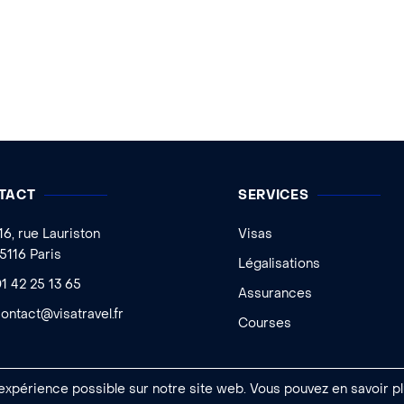
TACT
SERVICES
16, rue Lauriston
Visas
5116 Paris
Légalisations
1 42 25 13 65
Assurances
ontact@visatravel.fr
Courses
 expérience possible sur notre site web. Vous pouvez en savoir pl
 Ageelity
|
Mentions légales
|
Conditions générales de vente
|
Gestion des