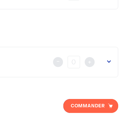
u
Ministère des Affaires Etrangères
ou de la
Cour d’Appel
nt au règlement
déjà fait soit par Carte Bancaire, Vireme
-
+
a
Chambre de Commerce Franco Arabe
(si nécessaire).
COMMANDER
 au règlement
déjà fait soit par Carte Bancaire, Viremen