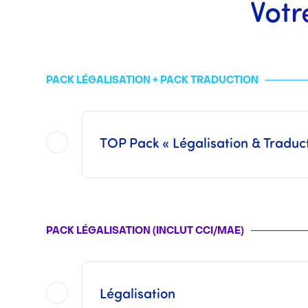
Votr
PACK LÉGALISATION + PACK TRADUCTION
TOP Pack « Légalisation & Traduc
Sont inclus dans ce
TOP Pack
l'ensemble des opérations proposées dans chacun des 
Ce pack n’inclut pas les Frais Consulaires ni les Frais des
Les tarifs d’une traduction assermentée varient suivant le volume du document à 
PACK LÉGALISATION (INCLUT CCI/MAE)
Une fois les opérations réalisées par nos soins,
Légalisation