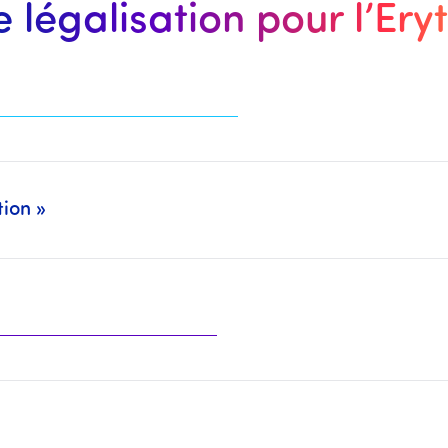
e légalisation pour l’Ery
tion »
deux Packs séparément (Légalisation : CCI Paris, MEAE, Cour d’Appel, … + Traduction/CCFA : Traducteurs Assermentés, CC Franco-Arabe, …).
 organismes mentionnés plus haut.
traduire ainsi que la traduction à effectuer.
 il sera alors nécessaire d'
effectuer le compléme