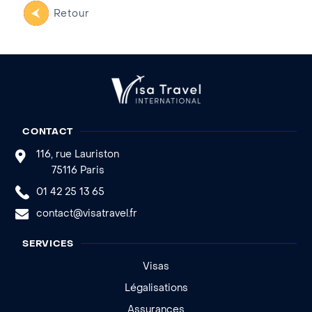
Retour
CONTACT
116, rue Lauriston
75116 Paris
01 42 25 13 65
contact@visatravel.fr
SERVICES
Visas
Légalisations
Assurances