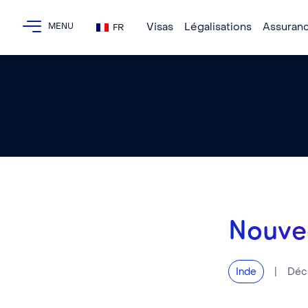
Visas
Légalisations
Assuran
FR
Nouvea
|
Déc
Inde