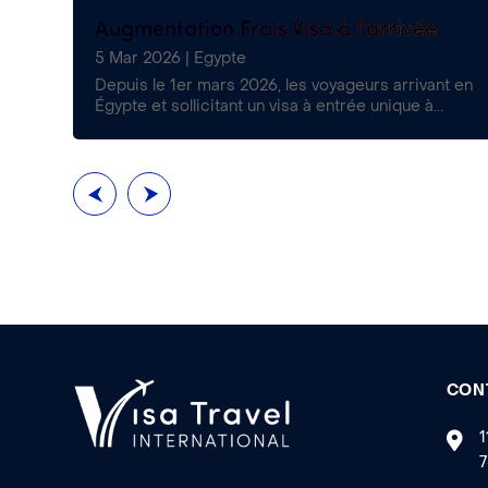
s
Augmentation Frais Visa à l’arrivée
5 Mar 2026
|
Egypte
€
Depuis le 1er mars 2026, les voyageurs arrivant en
..
Égypte et sollicitant un visa à entrée unique à...
CON
1
7