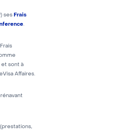
Frais
!) ses
nference
.
Frais
 comme
 et sont à
Visa Affaires.
rénavant
(prestations,