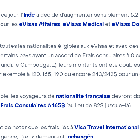
Inde
e jour, l’
a décidé d’augmenter sensiblement (x2 
eVisas Affaires
eVisas Medical
eVisas Co
our les
,
et
 toutes les nationalités éligibles aux eVisas et avec des 
certains pays ayant un accord de Frais consulaires à 0
urundi, le Cambodge, …), leurs montants ont été doublés
r exemple à 120, 165, 190 ou encore 240/242$ pour un e
nationalité française
mple, les voyageurs de
devront do
Frais Consulaires à 165$
e
(au lieu de 82$ jusque-là).
Visa Travel International
t de noter que les frais liés à
inchangés
urgence, …) eux demeurent
.