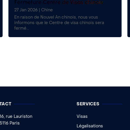
Fermeture Centre de Visas chinois
27 Jan 2026
|
Chine
En raison de Nouvel An chinois, nous vous
informons que le Centre de visa chinois sera
fermé...
TACT
SERVICES
16, rue Lauriston
Visas
5116 Paris
Légalisations