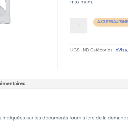
maximum.
quantité
AJOUTER AU PANI
de
Visa
Côte
UGS :
ND
Catégories :
eVisa
d'Ivoire
-
evisa
pré-
enrolement
lémentaires
-
Délai
de
traitement
tes indiquées sur les documents fournis lors de la deman
compris