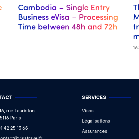
e
Cambodia – Single Entry
T
Business eVisa – Processing
M
Time between 48h and 72h
t
m
16
TACT
SERVICES
16, rue Lauriston
Visas
5116 Paris
Légalisations
1 42 25 13 65
Assurances
ontact@visatravel.fr