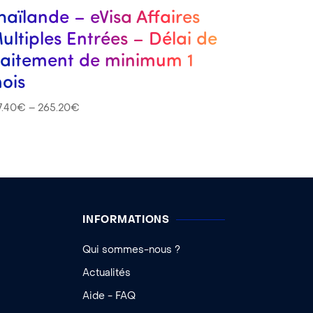
haïlande – eVisa Affaires
ultiples Entrées – Délai de
raitement de minimum 1
ois
7.40
€
–
265.20
€
INFORMATIONS
Qui sommes-nous ?
Actualités
Aide - FAQ