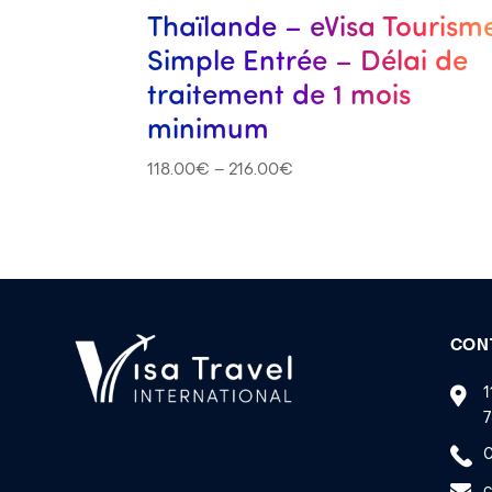
Thaïlande – eVisa Tourism
Simple Entrée – Délai de
traitement de 1 mois
minimum
118.00
€
–
216.00
€
CON
1
7
0
c