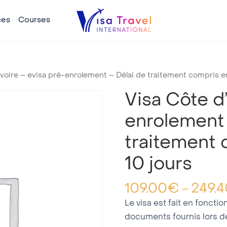
ces
Courses
Ivoire – evisa pré-enrolement – Délai de traitement compris en
Visa Côte d’
enrolement 
traitement 
10 jours
109.00
€
249.4
–
Le visa est fait en foncti
documents fournis lors d