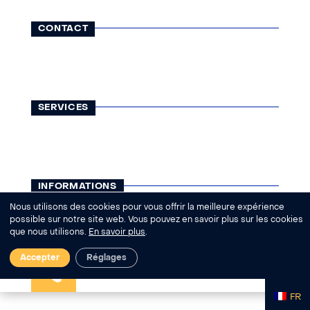
CONTACT
116, rue Lauriston
75116 Paris
01 42 25 13 65
contact@visatravel.fr
SERVICES
Visas
Légalisations
Assurances
Courses
INFORMATIONS
Qui sommes-nous ?
Nous utilisons des cookies pour vous offrir la meilleure expérience
Actualités
possible sur notre site web. Vous pouvez en savoir plus sur les cookies
que nous utilisons.
En savoir plus
.
Aide - FAQ
REMONT
|
Accepter
Réglages
FR