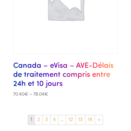
Canada – eVisa – AVE-Délais
de traitement compris entre
24h et 10 jours
70.40
€
–
78.04
€
1
2
3
4
…
12
13
14
→