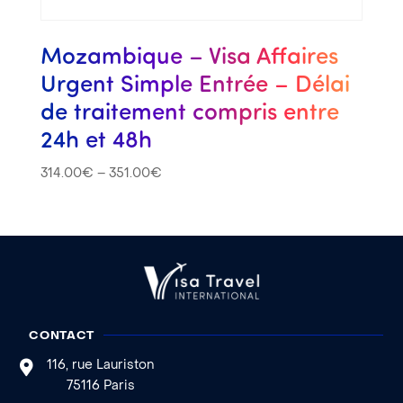
Mozambique – Visa Affaires
Urgent Simple Entrée – Délai
de traitement compris entre
24h et 48h
314.00
€
–
351.00
€
CONTACT
116, rue Lauriston
75116 Paris