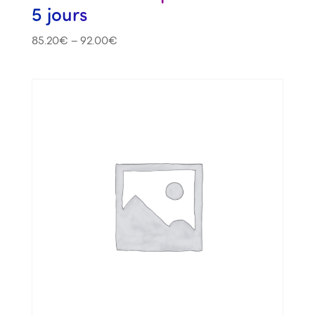
5 jours
85.20
€
–
92.00
€