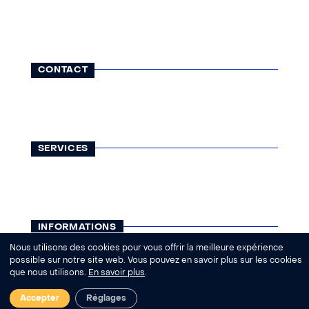
CONTACT
116, rue Lauriston
75116 Paris
01 42 25 13 65
contact@visatravel.fr
SERVICES
Visas
Légalisations
Assurances
Courses
INFORMATIONS
Qui sommes-nous ?
Nous utilisons des cookies pour vous offrir la meilleure expérience
Actualités
possible sur notre site web. Vous pouvez en savoir plus sur les cookies
que nous utilisons.
En savoir plus
.
Aide - FAQ
REMONT
|
Accepter
Réglages