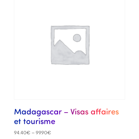
Madagascar – Visas affaires
et tourisme
94.40
€
–
99.90
€