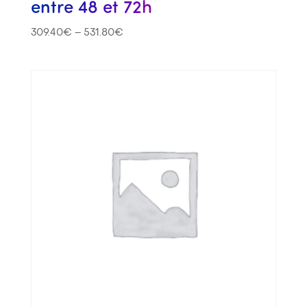
entre 48 et 72h
309.40
€
–
531.80
€