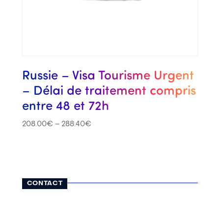
Russie – Visa Tourisme Urgent
– Délai de traitement compris
entre 48 et 72h
208.00
€
–
288.40
€
CONTACT
116, rue Lauriston
75116 Paris
01 42 25 13 65