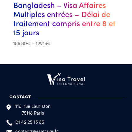
Bangladesh – Visa Affaires
Multiples entrées – Délai de
traitement compris entre 8 et
15 jours
188.80
€
–
199.13
€
CONTACT
116, rue Lauriston
75116 Paris
01 42 25 13 65
contact@visatravel.fr