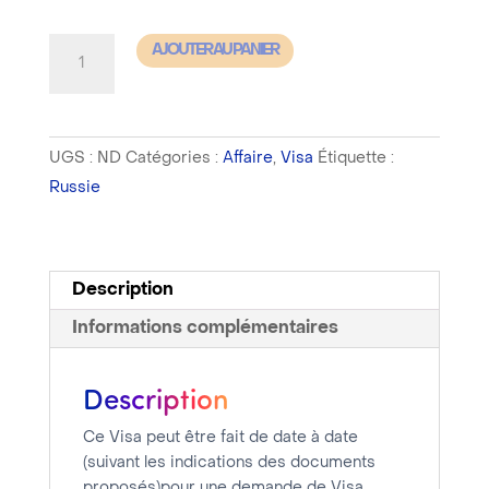
quantité
AJOUTER AU PANIER
de
Russie
-
UGS :
ND
Catégories :
Affaire
,
Visa
Étiquette :
Visa
Russie
Affaires
-
Délai
de
Description
traitement
Informations complémentaires
compris
entre
Description
10
et
Ce Visa peut être fait de date à date
15
(suivant les indications des documents
proposés)pour une demande de Visa