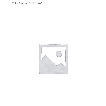
241.40
€
–
364.57
€