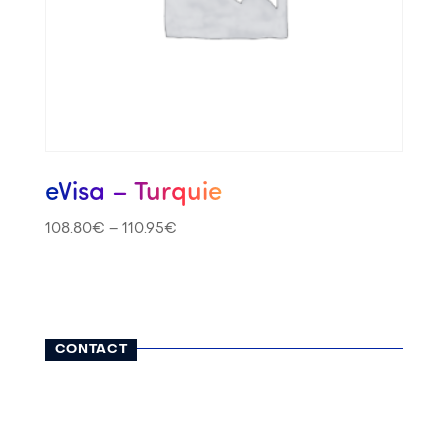
eVisa – Turquie
108.80
€
–
110.95
€
CONTACT
116, rue Lauriston
75116 Paris
01 42 25 13 65
contact@visatravel.fr