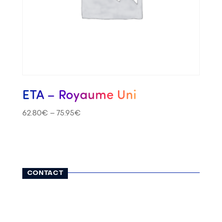
ETA – Royaume Uni
62.80
€
–
75.95
€
CONTACT
116, rue Lauriston
75116 Paris
01 42 25 13 65
contact@visatravel.fr