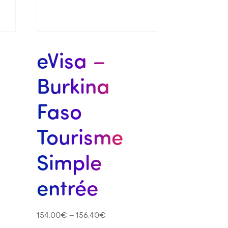
eVisa –
Burkina
Faso
Tourisme
Simple
entrée
154.00
€
–
156.40
€