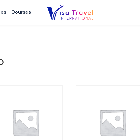
ces
Courses
o