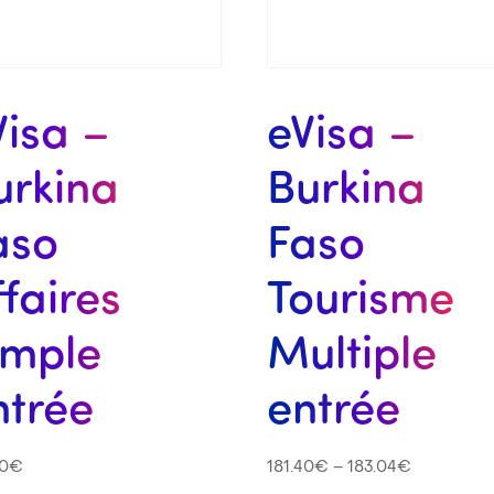
Visa –
eVisa –
urkina
Burkina
aso
Faso
ffaires
Tourisme
imple
Multiple
ntrée
entrée
40
€
181.40
€
–
183.04
€