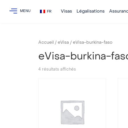
Visas
Légalisations
Assuran
FR
Accueil
/
eVisa
/ eVisa-burkina-faso
eVisa-burkina-fas
4 résultats affichés