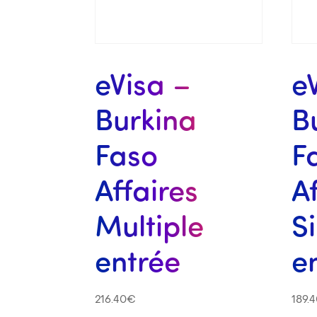
eVisa –
e
Burkina
B
Faso
F
Affaires
A
Multiple
S
entrée
e
216.40
€
189.