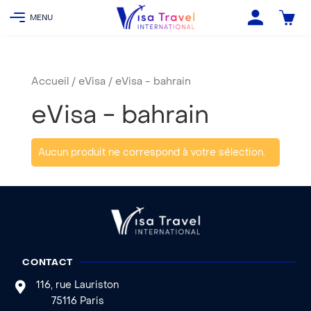
Accueil
/
eVisa
/ eVisa - bahrain
eVisa - bahrain
Aucun produit ne correspond à votre sélection.
CONTACT
116, rue Lauriston
75116 Paris