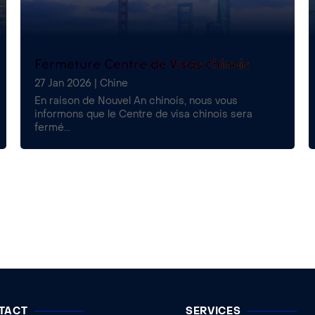
Fermeture Centre de Visas chinois
27 Jan 2026
|
Chine
En raison de Nouvel An chinois, nous vous
informons que le Centre de visa chinois sera
fermé...
TACT
SERVICES