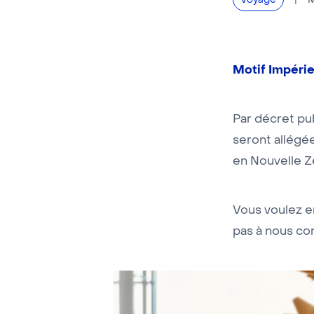
M
Voyage
Motif Impérie
Par décret pub
seront allégée
en Nouvelle Z
Vous voulez en
pas à nous co