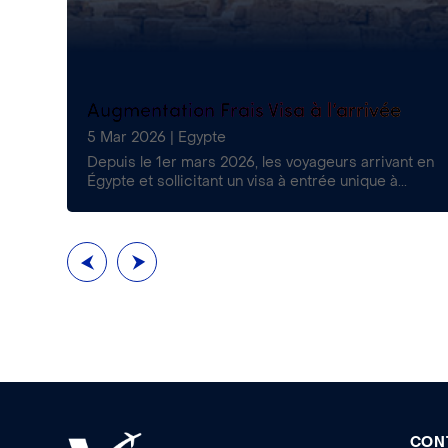
s
Augmentation Frais Visa à l’arrivée
5 Mar 2026
|
Egypte
€
Depuis le 1er mars 2026, les voyageurs arrivant en
..
Égypte et sollicitant un visa à entrée unique à...
CON