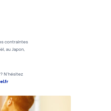
les contraintes
ël, au Japon,
s? N’hésitez
l.fr