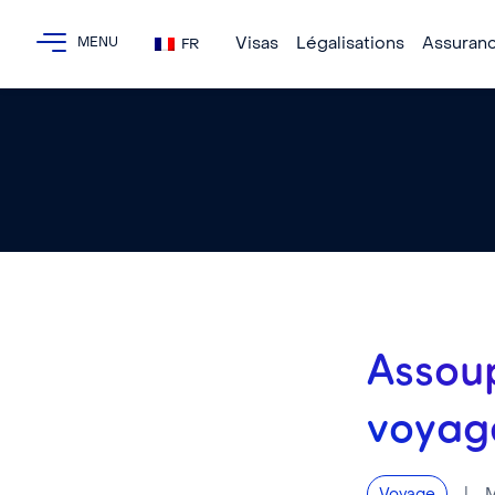
Visas
Légalisations
Assuran
FR
Assoup
voyag
|