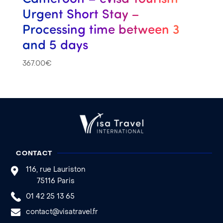
Urgent Short Stay –
Processing time between 3
and 5 days
367.00
€
CONTACT
116, rue Lauriston
75116 Paris
01 42 25 13 65
contact@visatravel.fr