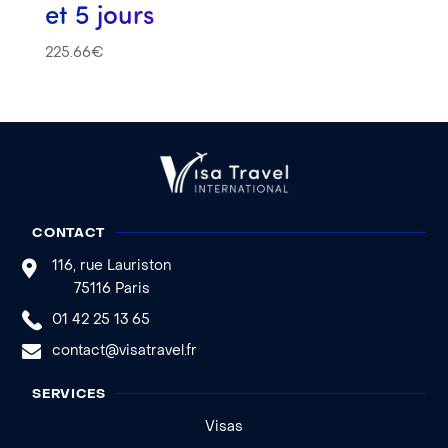
et 5 jours
225.66
€
CONTACT
116, rue Lauriston
75116 Paris
01 42 25 13 65
contact@visatravel.fr
SERVICES
Visas