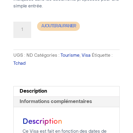
simple entrée.
quantité
AJOUTER AU PANIER
de
Tchad
-
UGS :
ND
Catégories :
Tourisme
,
Visa
Étiquette :
Visa
Tchad
Tourisme
Simple
Entrée
(plus
Description
de
Informations complémentaires
30
jours
Description
de
séjour)
Ce Visa est fait en fonction des dates de