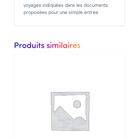
-
voyages indiquées dans les documents
Délai
proposées pour une simple entrée
de
traitement
7
Produits similaires
jours