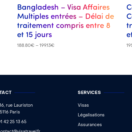
Bangladesh – Visa Affaires
C
Multiples entrées – Délai de
C
traitement compris entre 8
t
et 15 jours
e
188.80
€
–
199.13
€
19
TACT
SERVICES
16, rue Lauriston
Visas
5116 Paris
Légalisations
1 42 25 13 65
Assurances
ontact@visatravel.fr