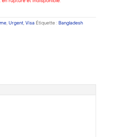
 en rupture et indisponible.
sme
,
Urgent
,
Visa
Étiquette :
Bangladesh