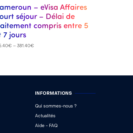
ameroun – eVisa Affaires
ourt séjour – Délai de
raitement compris entre 5
t 7 jours
5.40
€
–
381.40
€
INFORMATIONS
Qui sommes-nous ?
Actualités
Aide - FAQ