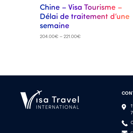
Chine – Visa Tourisme –
Délai de traitement d’une
semaine
204.00
€
–
221.00
€
CON
1
7
0
c