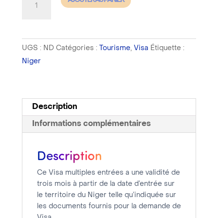
AJOUTER AU PANIER
de
Niger
-
UGS :
ND
Catégories :
Tourisme
,
Visa
Étiquette :
Visa
Niger
Tourisme
Multiples
Entrées
-
Description
Délai
Informations complémentaires
de
traitement
Description
7
jours
Ce Visa multiples entrées a une validité de
trois mois à partir de la date d’entrée sur
le territoire du Niger telle qu’indiquée sur
les documents fournis pour la demande de
Visa