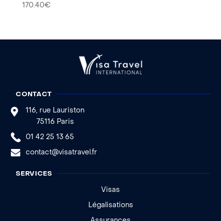
170.40
€
CONTACT
116, rue Lauriston
75116 Paris
01 42 25 13 65
contact@visatravel.fr
SERVICES
Visas
Légalisations
Assurances