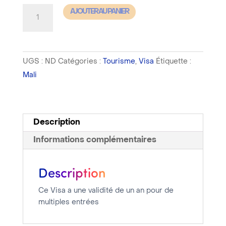
quantité
AJOUTER AU PANIER
de
Mali
-
UGS :
ND
Catégories :
Tourisme
,
Visa
Étiquette :
Visa
Mali
Tourisme
Multiples
Entrées
1
Description
an
Informations complémentaires
-
Délai
Description
de
traitement
Ce Visa a une validité de un an pour de
compris
multiples entrées
entre