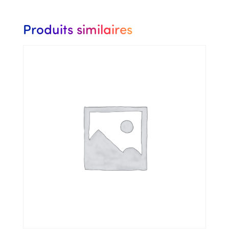
3
et
Produits similaires
6
jours