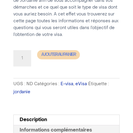
de Jordanie afin de vous accompagner dans vos
démarches et ce quel que soit le type de visa dont
vous auriez besoin. A cet effet vous trouverez sur
cette page toutes les informations et réponses aux
questions qui vous seront utiles dans l’objectif de
l’obtention de votre visa.
quantité
AJOUTER AU PANIER
de
Jordanie
-
UGS :
ND
Catégories :
E-visa
,
eVisa
Étiquette :
Visa
jordanie
Tourisme
simple
entrée
-
Description
Délai
Informations complémentaires