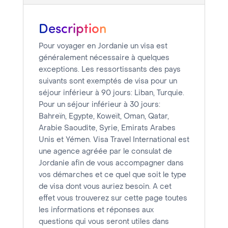
de
traitement
Description
compris
entre
Pour voyager en Jordanie un visa est
5
généralement nécessaire à quelques
et
exceptions. Les ressortissants des pays
suivants sont exemptés de visa pour un
8
séjour inférieur à 90 jours: Liban, Turquie.
jours
Pour un séjour inférieur à 30 jours:
Bahreïn, Egypte, Koweït, Oman, Qatar,
Arabie Saoudite, Syrie, Emirats Arabes
Unis et Yémen. Visa Travel International est
une agence agréée par le consulat de
Jordanie afin de vous accompagner dans
vos démarches et ce quel que soit le type
de visa dont vous auriez besoin. A cet
effet vous trouverez sur cette page toutes
les informations et réponses aux
questions qui vous seront utiles dans