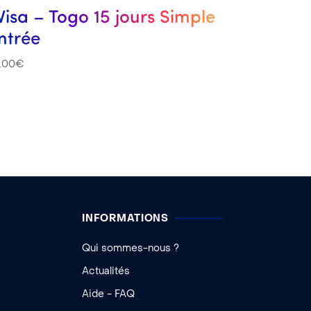
Visa – Togo 15 jours Simple
ntrée
7.00
€
INFORMATIONS
Qui sommes-nous ?
Actualités
Aide - FAQ