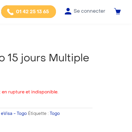
Se connecter
01 42 25 13 65
 15 jours Multiple
 en rupture et indisponible.
,
eVisa - Togo
Étiquette :
Togo