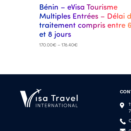
Bénin – eVisa Tourisme
Multiples Entrées – Délai 
traitement compris entre 
et 8 jours
170.00
€
–
176.40
€
CON
1
7
0
c