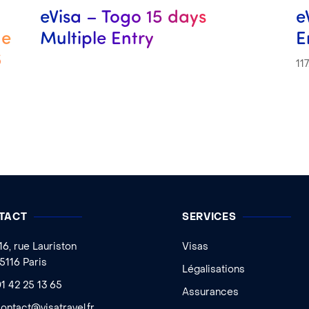
eVisa – Togo 15 days
e
de
Multiple Entry
E
6
11
TACT
SERVICES
16, rue Lauriston
Visas
5116 Paris
Légalisations
1 42 25 13 65
Assurances
ontact@visatravel.fr