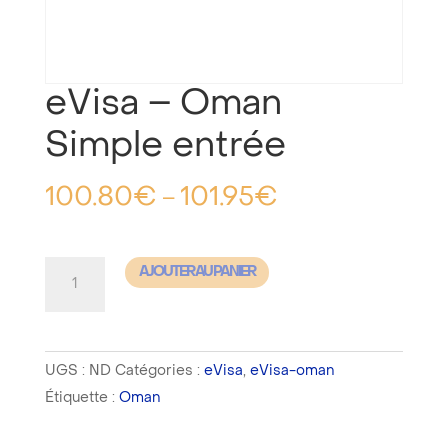
eVisa – Oman
Simple entrée
100.80
€
101.95
€
–
quantité
AJOUTER AU PANIER
de
eVisa
-
UGS :
ND
Catégories :
eVisa
,
eVisa-oman
Oman
Étiquette :
Oman
Simple
entrée