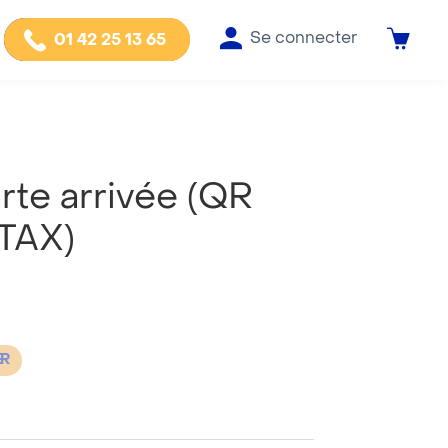
Se connecter
01 42 25 13 65
te arrivée (QR
ITAX)
ER