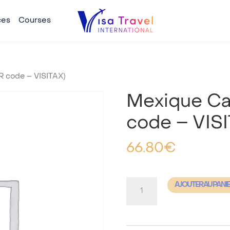
ces
Courses
R code – VISITAX)
Mexique Car
code – VIS
66.80
€
quantité
AJOUTER AU PANI
de
Mexique
Carte