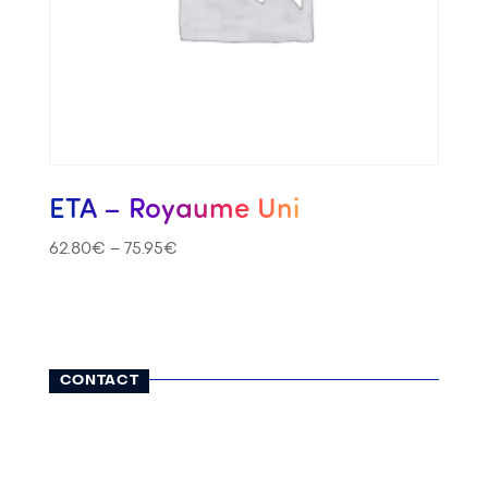
ETA – Royaume Uni
62.80
€
–
75.95
€
CONTACT
116, rue Lauriston
75116 Paris
01 42 25 13 65
contact@visatravel.fr