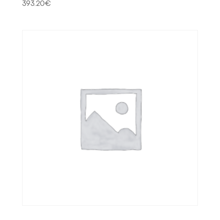
393.20
€