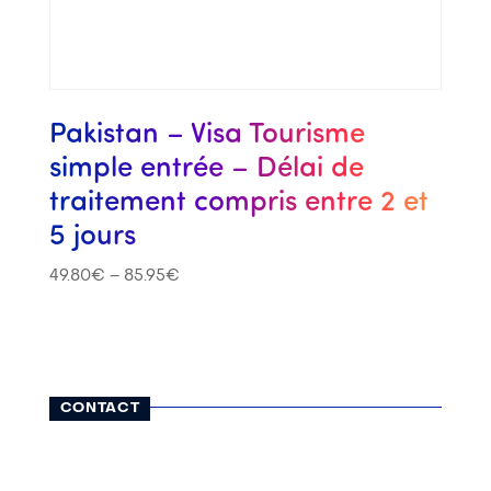
Pakistan – Visa Tourisme
simple entrée – Délai de
traitement compris entre 2 et
5 jours
49.80
€
–
85.95
€
CONTACT
116, rue Lauriston
75116 Paris
01 42 25 13 65