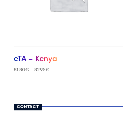
eTA – Kenya
81.80
€
–
82.95
€
CONTACT
116, rue Lauriston
75116 Paris
01 42 25 13 65
contact@visatravel.fr