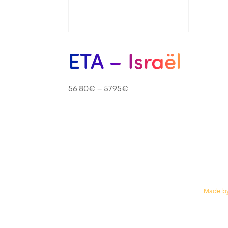
ETA – Israël
56.80
€
–
57.95
€
Made by