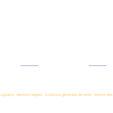
CONTACT
SERVICES
116, rue Lauriston
Visas
75116 Paris
Légalisations
01 42 25 13 65
Assurances
contact@visatravel.fr
Courses
 Ageelity
|
Mentions légales
|
Conditions générales de vente
|
Gestion des