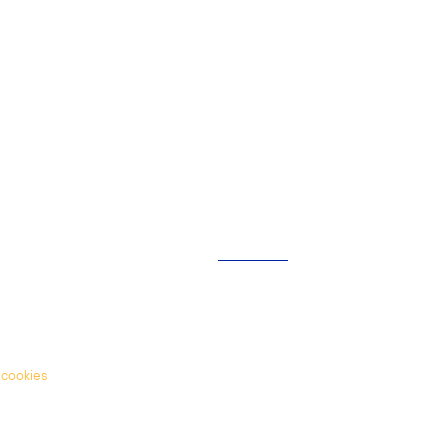
INFORMATIONS
Qui sommes-nous ?
Actualités
Aide - FAQ
 cookies