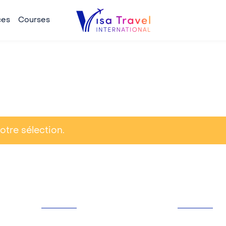
ces
Courses
tre sélection.
CONTACT
SERVICES
116, rue Lauriston
Visas