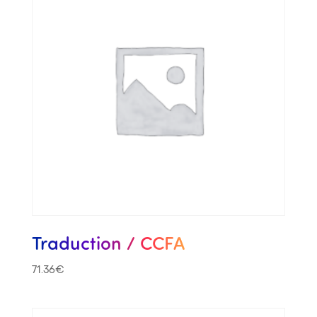
Traduction / CCFA
71.36
€