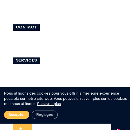
CONTACT
116, rue Lauriston
75116 Paris
01 42 25 13 65
contact@visatravel.fr
SERVICES
Visas
Légalisations
Assurances
Courses
INFORMATIONS
Nous utilisons des cookies pour vous offrir la meilleure expérience
possible sur notre site web. Vous pouvez en savoir plus sur les cookies
Qui sommes-nous ?
que nous utilisons.
En savoir plus
.
Actualités
REMONT
Aide - FAQ
Accepter
Réglages
|