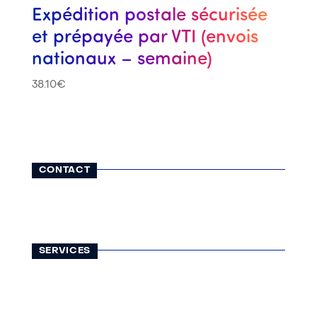
Expédition postale sécurisée
et prépayée par VTI (envois
nationaux – semaine)
38.10
€
CONTACT
116, rue Lauriston
75116 Paris
01 42 25 13 65
contact@visatravel.fr
SERVICES
Visas
Légalisations
Assurances
Courses