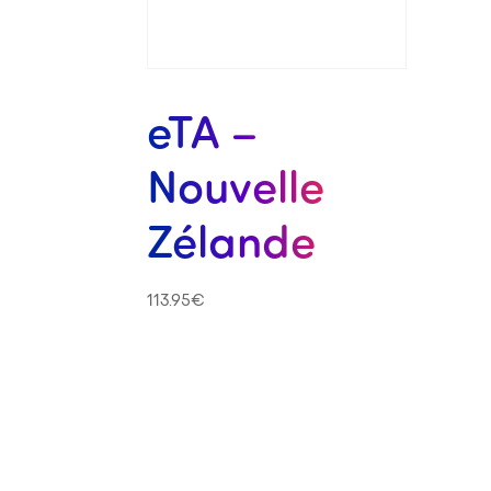
eTA –
Nouvelle
Zélande
113.95
€