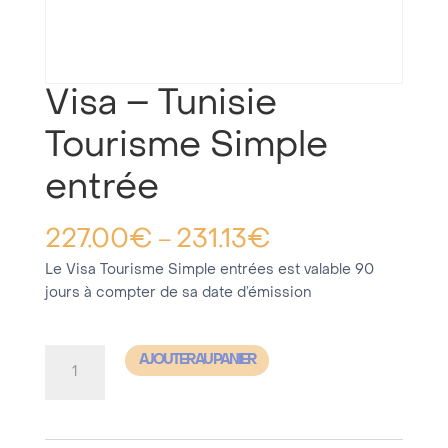
Visa – Tunisie
Tourisme Simple
entrée
227.00
€
231.13
€
–
Le Visa Tourisme Simple entrées est valable 90
jours à compter de sa date d’émission
quantité
AJOUTER AU PANIER
de
Visa
-