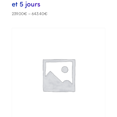
et 5 jours
239.00
€
–
643.40
€