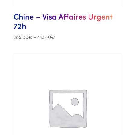
Chine – Visa Affaires Urgent
72h
285.00
€
–
413.40
€